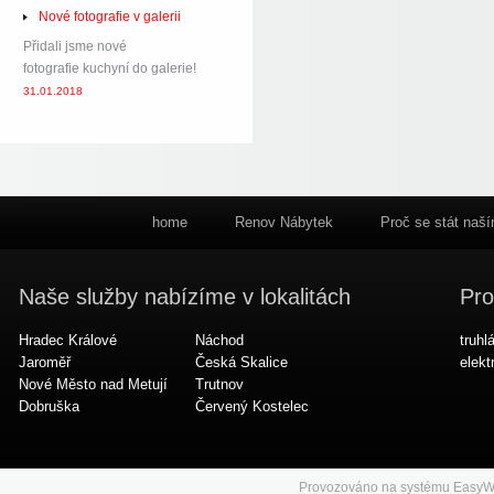
Nové fotografie v galerii
Přidali jsme nové
fotografie kuchyní do galerie!
31.01.2018
home
Renov Nábytek
Proč se stát naš
Naše služby nabízíme v lokalitách
Pro
Hradec Králové
Náchod
truhl
Jaroměř
Česká Skalice
elekt
Nové Město nad Metují
Trutnov
Dobruška
Červený Kostelec
Provozováno na systému
EasyW