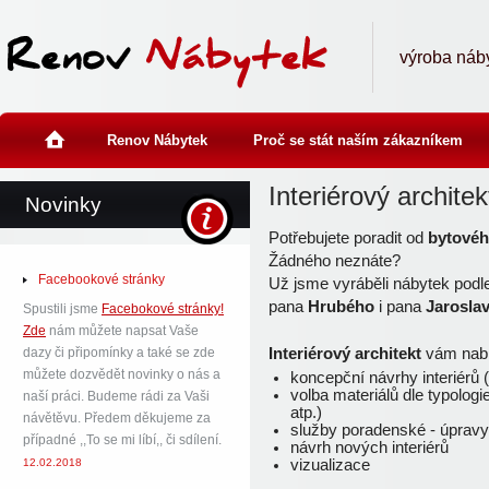
výroba náb
home
Renov Nábytek
Proč se stát naším zákazníkem
Interiérový architek
Novinky
Potřebujete poradit od
bytovéh
Žádného neznáte?
Facebookové stránky
Už jsme vyráběli nábytek podl
pana
Hrubého
i pana
Jaroslav
Spustili jsme
Facebokové stránky!
Zde
nám můžete napsat Vaše
dazy či připomínky a také se zde
Interiérový architekt
vám nabíz
můžete dozvědět novinky o nás a
koncepční návrhy interiérů 
volba materiálů dle typolog
naší práci. Budeme rádi za Vaši
atp.)
návětěvu. Předem děkujeme za
služby poradenské - úpravy e
případné ,,To se mi líbí,, či sdílení.
návrh nových interiérů
12.02.2018
vizualizace