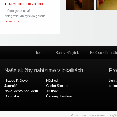
Nové fotografie v galerii
Přidali jsme nové
fotografie kuchyní do galerie!
31.01.2018
home
Renov Nábytek
Proč se stát naš
Naše služby nabízíme v lokalitách
Pro
Hradec Králové
Náchod
truhl
Jaroměř
Česká Skalice
elekt
Nové Město nad Metují
Trutnov
Dobruška
Červený Kostelec
Provozováno na systému
EasyW