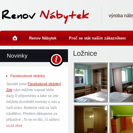
výroba náb
home
Renov Nábytek
Proč se stát naším zákazníkem
Ložnice
Novinky
Facebookové stránky
Spustili jsme
Facebokové stránky!
Zde
nám můžete napsat Vaše
dazy či připomínky a také se zde
můžete dozvědět novinky o nás a
naší práci. Budeme rádi za Vaši
návětěvu. Předem děkujeme za
případné ,,To se mi líbí,, či sdílení.
12.02.2018